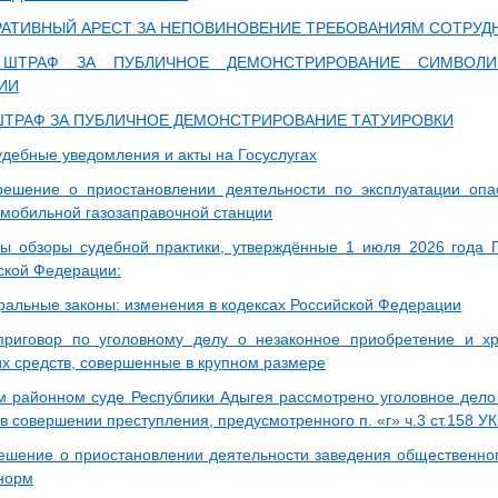
АТИВНЫЙ АРЕСТ ЗА НЕПОВИНОВЕНИЕ ТРЕБОВАНИЯМ СОТРУД
 ШТРАФ ЗА ПУБЛИЧНОЕ ДЕМОНСТРИРОВАНИЕ СИМВОЛИ
ИИ
ШТРАФ ЗА ПУБЛИЧНОЕ ДЕМОНСТРИРОВАНИЕ ТАТУИРОВКИ
удебные уведомления и акты на Госуслугах
ешение о приостановлении деятельности по эксплуатации опас
омобильной газозаправочной станции
ы обзоры судебной практики, утверждённые 1 июля 2026 года 
ской Федерации:
альные законы: изменения в кодексах Российской Федерации
приговор по уголовному делу о незаконное приобретение и х
их средств, совершенные в крупном размере
м районном суде Республики Адыгея рассмотрено уголовное дело
 совершении преступления, предусмотренного п. «г» ч.3 ст.158 У
ешение о приостановлении деятельности заведения общественно
норм