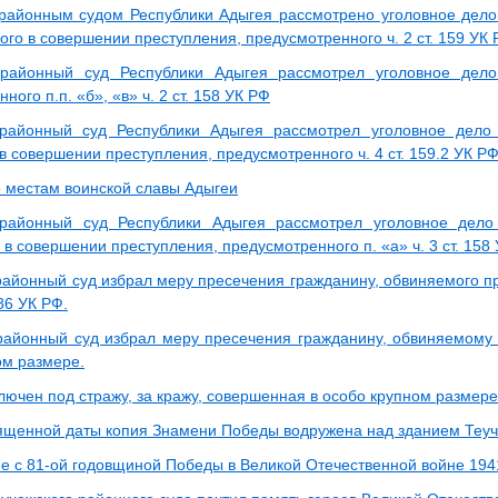
районным судом Республики Адыгея рассмотрено уголовное дело
ого в совершении преступления, предусмотренного ч. 2 ст. 159 УК
 районный суд Республики Адыгея рассмотрел уголовное дел
ного п.п. «б», «в» ч. 2 ст. 158 УК РФ
 районный суд Республики Адыгея рассмотрел уголовное дел
 совершении преступления, предусмотренного ч. 4 ст. 159.2 УК Р
о местам воинской славы Адыгеи
 районный суд Республики Адыгея рассмотрел уголовное дел
в совершении преступления, предусмотренного п. «а» ч. 3 ст. 158
районный суд избрал меру пресечения гражданину, обвиняемого пр
286 УК РФ.
районный суд избрал меру пресечения гражданину, обвиняемому 
ом размере.
лючен под стражу, за кражу, совершенная в особо крупном размере
ященной даты копия Знамени Победы водружена над зданием Теуче
е с 81-ой годовщиной Победы в Великой Отечественной войне 194