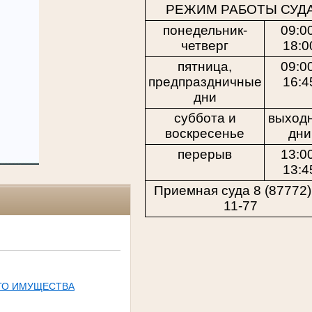
РЕЖИМ РАБОТЫ СУД
понедельник-
09:0
четверг
18:0
пятница,
09:0
предпраздничные
16:4
дни
суббота и
выход
воскресенье
дни
перерыв
13:0
13:4
Приемная суда 8 (87772)
11-77
ГО ИМУЩЕСТВА