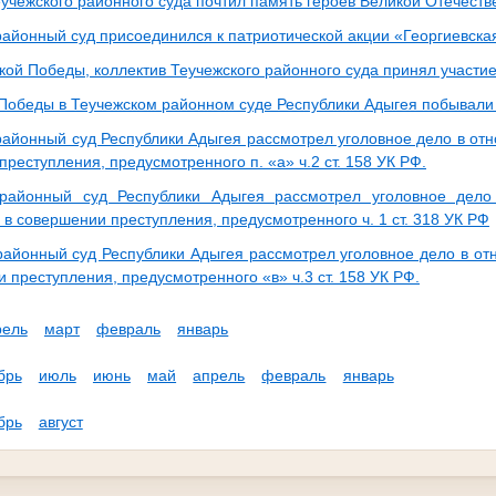
еучежского районного суда почтил память героев Великой Отечест
районный суд присоединился к патриотической акции «Георгиевская
кой Победы, коллектив Теучежского районного суда принял участие
 Победы в Теучежском районном суде Республики Адыгея побывали
районный суд Республики Адыгея рассмотрел уголовное дело в отн
реступления, предусмотренного п. «а» ч.2 ст. 158 УК РФ.
 районный суд Республики Адыгея рассмотрел уголовное дел
в совершении преступления, предусмотренного ч. 1 ст. 318 УК РФ
районный суд Республики Адыгея рассмотрел уголовное дело в о
 преступления, предусмотренного «в» ч.3 ст. 158 УК РФ.
рель
март
февраль
январь
брь
июль
июнь
май
апрель
февраль
январь
брь
август