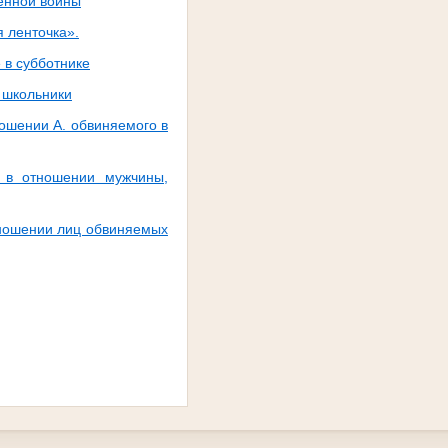
венной войны
 ленточка».
 в субботнике
 школьники
ошении А. обвиняемого в
о в отношении мужчины,
тношении лиц обвиняемых